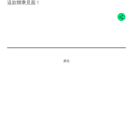
這款聯乘見面！
廣告