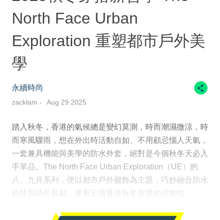
North Face Urban
Exploration 重塑都市戶外美
學
永續時尚
zacklam
Aug 29 2025
踏入秋冬，香港的氣候總是變幻莫測，時而潮濕微涼，時
而寒風驟雨，想在外出時活動自如、不用顧忌惱人天氣，
一套兼具機能與美學的防水外套，絕對是今個秋冬天必入
手單品。The North Face Urban Exploration（UE）的
八、九月系列，便以都市戶外服飾為主題，巧妙融合防水
科技與時尚剪裁，重新定義香港秋冬穿搭的可能性。