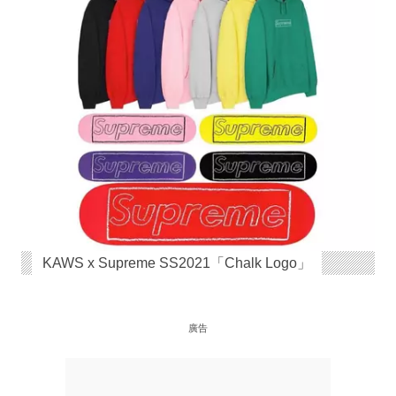
KAWS x Supreme SS2021「Chalk Logo」
廣告