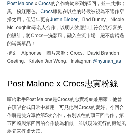
Post Malone
x
Crocs
的合作終於來到第5回，並一共推出
黑、粉紅兩色。
Crocs
膠鞋在以往的時候被視為不適作穿
搭之用，但近年更有
Justin Bieber
、Bad Bunny、Nicole
McLoughlin等名人合作，以明人效應加上符合流行審美
的設計，將Crocs一洗頹風，融入主流市場，絕不能錯過
的嶄新單品！
撰文：Alphonse｜圖片來源：Crocs、David Brandon
Geeting、Kristen Jan Wong、Instagram
@hyunah_aa
Post Malone x Crocs忠實粉絲
嘻哈歌手Post Malone是Crocs的忠實粉絲兼用家，他曾
在演唱會或日常中着用，可見他對Crocs的愛好。今回合
作將是雙方單位第5次合作，有別以往的頭三回合作，第
五回將與第四回的合作較為相似，並以現時流行的機能風
格元素俘虜大眾。