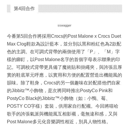
第4回合作
sswagger
今番第5回合作將採用Crocs的Post Malone x Crocs Duet
Max Clog鞋款為設計藍本，並分別以黑和粉紅色為2款配
色的主調。在可調式背帶的兩側使用了「P」、「M」字
樣的鉚釘，以Post Malone名字的首個字母表示聯乘的印
記。可調校式背帶更具備了魔術貼和掛繩夾，與誇張且厚
實的鞋底單元呼應，以實用和方便的配置營造出機能風的
韻味。除了鞋身，Crocs的另一個趣味在於配搭他們自家
的Jibbitz™小飾物，是次將同時推出PostyCo Pink和
PostyCo Black的Jibbitz™小飾物（如：小鴨、莓、
POSTY CO字樣）套裝，供用家自行配襯。今回將嘻哈
歌手的誇張氣派與機能風互相影襯，毫無違和感，又與
Post Malone多元化音樂調性相近，別具人物性格。