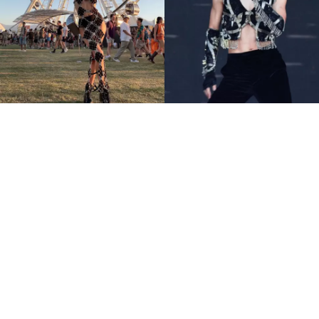
7大Coachella不敗火辣穿搭
金屬感、透視裝 音樂節這樣
穿就對了
永續時尚
SSwagger編輯部
Apr 14 2023
廣告