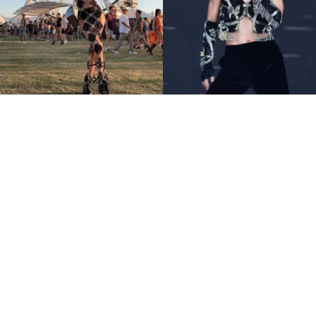
7大Coachella不敗火辣穿搭
金屬感、透視裝 音樂節這樣
穿就對了
永續時尚
SSwagger編輯部
Apr 14 2023
廣告