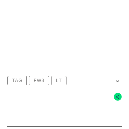
TAG
FW8
I.T
MERCIBEAUCOUP
秋冬