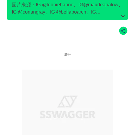
圖片來源：IG @leoniehanne、IG@maudeapatow、
IG @conangray、IG @bellapoarch、IG
@meredithsophiaa、IG @tarayummyy、IG
@julesleblanc、IG @emmachamberlain、
IG@devonleecarlson
廣告