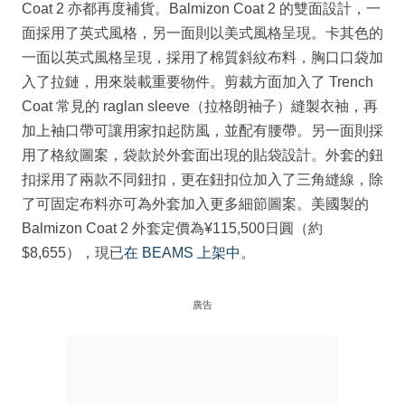
Coat 2 亦都再度補貨。Balmizon Coat 2 的雙面設計，一
面採用了英式風格，另一面則以美式風格呈現。卡其色的
一面以英式風格呈現，採用了棉質斜紋布料，胸口口袋加
入了拉鏈，用來裝載重要物件。剪裁方面加入了 Trench
Coat 常見的 raglan sleeve（拉格朗袖子）縫製衣袖，再
加上袖口帶可讓用家扣起防風，並配有腰帶。另一面則採
用了格紋圖案，袋款於外套面出現的貼袋設計。外套的鈕
扣採用了兩款不同鈕扣，更在鈕扣位加入了三角縫線，除
了可固定布料亦可為外套加入更多細節圖案。美國製的
Balmizon Coat 2 外套定價為¥115,500日圓（約
$8,655），現已
在 BEAMS 上架中
。
廣告