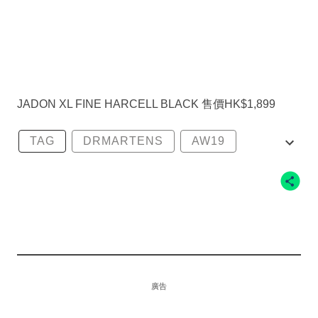
JADON XL FINE HARCELL BLACK 售價HK$1,899
TAG
DRMARTENS
AW19
CREEPERS
JADONBOOTS
廣告