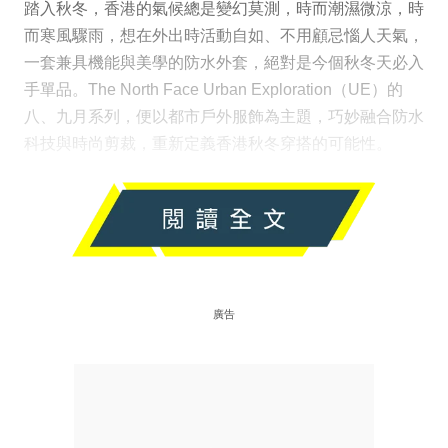
踏入秋冬，香港的氣候總是變幻莫測，時而潮濕微涼，時
而寒風驟雨，想在外出時活動自如、不用顧忌惱人天氣，
一套兼具機能與美學的防水外套，絕對是今個秋冬天必入
手單品。The North Face Urban Exploration（UE）的
八、九月系列，便以都市戶外服飾為主題，巧妙融合防水
科技與時尚剪裁，重新定義香港秋冬穿搭的可能性。
廣告