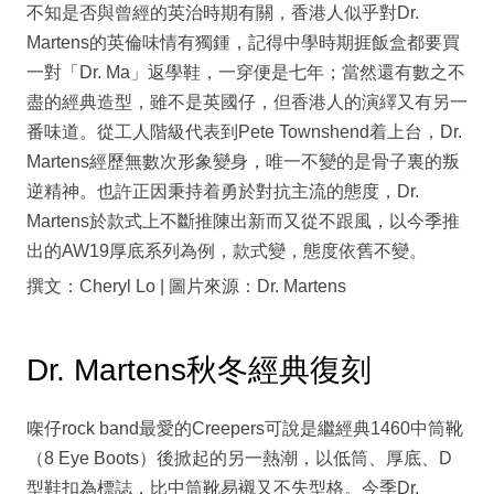
不知是否與曾經的英治時期有關，香港人似乎對Dr.
Martens的英倫味情有獨鍾，記得中學時期捱飯盒都要買
一對「Dr. Ma」返學鞋，一穿便是七年；當然還有數之不
盡的經典造型，雖不是英國仔，但香港人的演繹又有另一
番味道。從工人階級代表到Pete Townshend着上台，Dr.
Martens經歷無數次形象變身，唯一不變的是骨子裏的叛
逆精神。也許正因秉持着勇於對抗主流的態度，Dr.
Martens於款式上不斷推陳出新而又從不跟風，以今季推
出的AW19厚底系列為例，款式變，態度依舊不變。
撰文：Cheryl Lo | 圖片來源：Dr. Martens
Dr. Martens秋冬經典復刻
㗎仔rock band最愛的Creepers可說是繼經典1460中筒靴
（8 Eye Boots）後掀起的另一熱潮，以低筒、厚底、D
型鞋扣為標誌，比中筒靴易襯又不失型格。今季Dr.