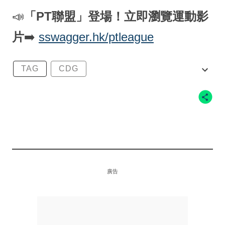
📣
「PT聯盟」登場！立即瀏覽運動影
片
➡️
sswagger.hk/ptleague
TAG
CDG
COMME DES GARÇONS
COMME DES GARÇONS SHIRT
KAWS
廣告