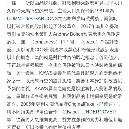
一樣」，所以由品牌服飾、鞋款到聯乘款都可見主理人川
久保玲天馬行空的想法。主理人川久保玲於1981年為
COMME des GARÇONS
在巴黎舉辦時裝秀後，而當時
以打破常規的設計掀起了時裝革命。2017年為川久保玲
策劃展覽的知名策劃人Andrew Bolton曾表示川久保玲善
於以「無」（emptiness）和「間」（space）作設計靈
感，所以可見CDG分別經常以黑色和奇怪形狀設計表達
以上的概念，為的就是對抗世俗的既定概念，啓發他人。
正正就是這種原因，令川久保玲被冠以日本時裝教母的稱
號。另一邊廂，KAWS被譽為當代最具影響力的塗鴉藝術
家之一，以天馬行空的設計風格，將藝術本身加以改造賦
予新的意義。KAWS厲害之處更是以塗鴉打入藝術界的殿
堂，舉辦各式各樣的展覽，其藝術品的市場價格更是經常
高企。2006年更創立潮流品牌OriginalFake（已停運），
與不同頂尖潮牌單位合作，如
Bape
、
UNDERCOVER
等，從而將人氣推向更高。雙方在創作的實力和地位都無
容置疑，所以今番合作絕對值得入手！