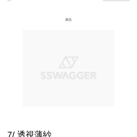
廣告
7/ 透視薄紗