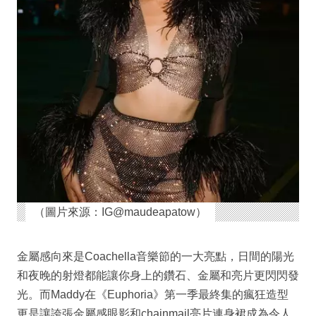
（圖片來源：IG@maudeapatow）
金屬感向來是Coachella音樂節的一大亮點，日間的陽光
和夜晚的射燈都能讓你身上的鑽石、金屬和亮片更閃閃發
光。而Maddy在《Euphoria》第一季最終集的瘋狂造型
更是讓誇張金屬感眼影和chainmail亮片連身裙成為令人