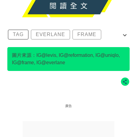
TAG
EVERLANE
FRAME
LEVI’S
REFORMATION
圖片來源：IG@levis, IG@reformation, IG@uniqlo,
IG@frame, IG@everlane
廣告