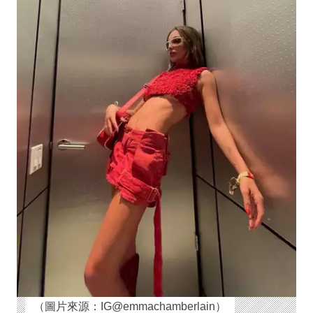
（圖片來源：IG@emmachamberlain）