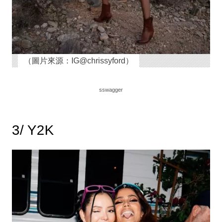
（圖片來源：IG@chrissyford）
sswagger
3/ Y2K