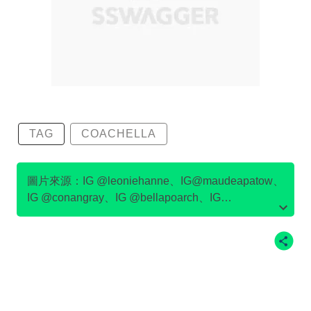
TAG
COACHELLA
圖片來源：IG @leoniehanne、IG@maudeapatow、
IG @conangray、IG @bellapoarch、IG
@meredithsophiaa、IG @tarayummyy、IG
@julesleblanc、IG @emmachamberlain、
IG@devonleecarlson