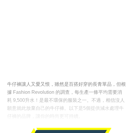
牛仔褲讓人又愛又恨，雖然是百搭好穿的長青單品，但根
據 Fashion Revolution 的調查，每生產一條平均需要消
耗 9,500升水！是最不環保的服裝之一。不過，相信沒人
願意就此放棄自己的牛仔褲。以下是5個提供減水處理牛
仔褲的品牌，讓你的時尚更可持續。