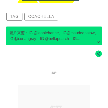
TAG
COACHELLA
圖片來源：IG @leoniehanne、IG@maudeapatow、
IG @conangray、IG @bellapoarch、IG
@meredithsophiaa、IG @tarayummyy、IG
@julesleblanc、IG @emmachamberlain、
IG@devonleecarlson
廣告