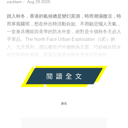
zacklam
Aug 29 2025
踏入秋冬，香港的氣候總是變幻莫測，時而潮濕微涼，時
而寒風驟雨，想在外出時活動自如、不用顧忌惱人天氣，
一套兼具機能與美學的防水外套，絕對是今個秋冬天必入
手單品。The North Face Urban Exploration（UE）的
八、九月系列，便以都市戶外服飾為主題，巧妙融合防水
科技與時尚剪裁，重新定義香港秋冬穿搭的可能性。
廣告