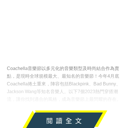
Coachella音樂節以多元化的音樂類型及時尚結合作為賣
點，是現時全球規模最大、最知名的音樂節！今年4月底
Coachella捲土重來，陣容包括Blackpink、Bad Bunny、
Jackson Wang等知名音樂人。以下7個2023熱門穿搭潮
流，讓你找到適合的風格，成為音樂節上最閃耀的存在。