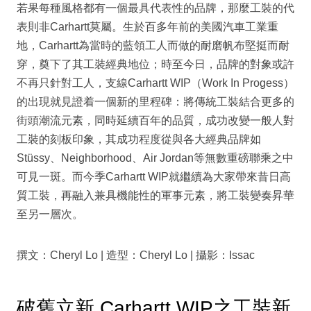
若果每種風格都有一個最具代表性的品牌，那麼工裝的代
表則非Carhartt莫屬。生於百多年前的美國汽車工業重
地，Carhartt為當時的藍領工人而做的耐磨帆布堅挺而耐
穿，奠下了其工裝經典地位；時至今日，品牌的對象或許
不再只針對工人，支線Carhartt WIP（Work In Progess）
的出現就見證着一個新的里程碑：將傳統工裝結合更多的
街頭潮流元素，同時延續百年的品質，成功改變一般人對
工裝的刻板印象，其成功程度從與各大經典品牌如
Stüssy、Neighborhood、Air Jordan等無數重磅聯乘之中
可見一斑。而今季Carhartt WIP就繼續為大家帶來昔日高
質工裝，再融入兼具機能性的軍事元素，將工裝變奏昇華
至另一層次。
撰文：Cheryl Lo | 造型：Cheryl Lo | 攝影：Issac
破舊立新 Carhartt WIP之工裝新