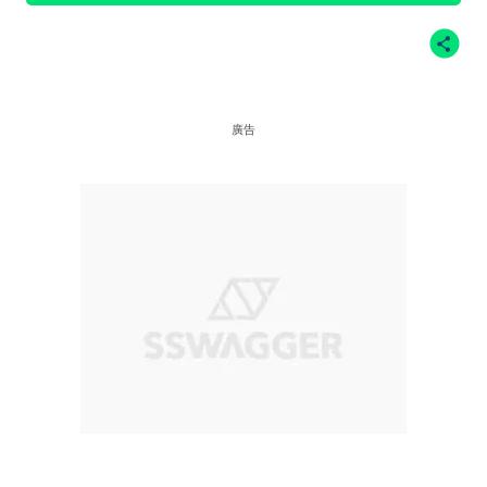
@meredithsophiaa、IG @tarayummyy、IG
@julesleblanc、IG @emmachamberlain、
IG@devonleecarlson
廣告