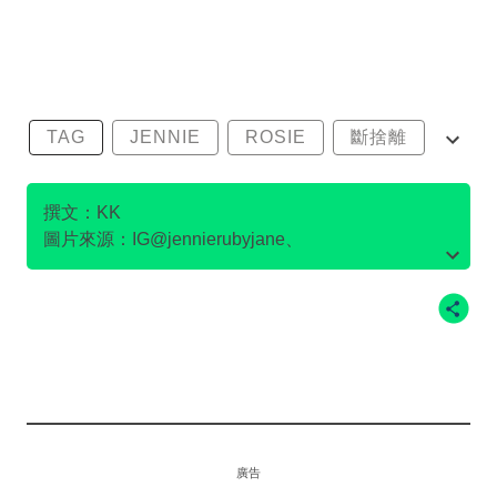
TAG
JENNIE
ROSIE
斷捨離
環保時尚
撰文：KK
圖片來源：IG@jennierubyjane、
IG@vousmevoyez、IG@ireneisgood、
IG@hoooooyeony 、
IG@jessica.syj
、
IG@roses_are_rosie、IG@sooyaaa__、
IG@lalalalisa_m
廣告