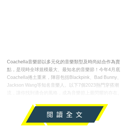
Coachella音樂節以多元化的音樂類型及時尚結合作為賣
點，是現時全球規模最大、最知名的音樂節！今年4月底
Coachella捲土重來，陣容包括Blackpink、Bad Bunny、
Jackson Wang等知名音樂人。以下7個2023熱門穿搭潮
流，讓你找到適合的風格，成為音樂節上最閃耀的存在。