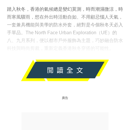
踏入秋冬，香港的氣候總是變幻莫測，時而潮濕微涼，時
而寒風驟雨，想在外出時活動自如、不用顧忌惱人天氣，
一套兼具機能與美學的防水外套，絕對是今個秋冬天必入
手單品。The North Face Urban Exploration（UE）的
八、九月系列，便以都市戶外服飾為主題，巧妙融合防水
科技與時尚剪裁，重新定義香港秋冬穿搭的可能性。
廣告