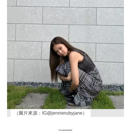
（圖片來源：IG@jennierubyjane）
sswagger