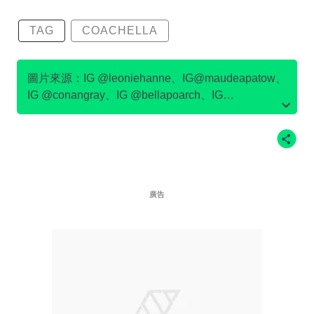
TAG
COACHELLA
圖片來源：IG @leoniehanne、IG@maudeapatow、
IG @conangray、IG @bellapoarch、IG
@meredithsophiaa、IG @tarayummyy、IG
@julesleblanc、IG @emmachamberlain、
IG@devonleecarlson
廣告