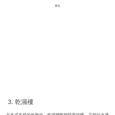
廣告
3. 乾濕褸
在各式各樣的外套中，乾濕褸既能防風保暖，又能抗水適