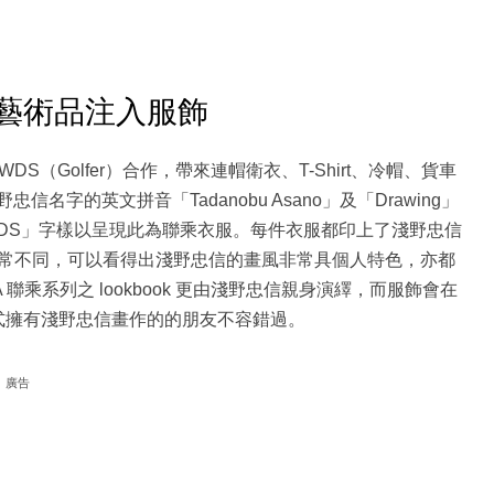
A 將藝術品注入服飾
 WDS（Golfer）合作，帶來連帽衛衣、T-Shirt、冷帽、貨車
名字的英文拼音「Tadanobu Asano」及「Drawing」
DS」字樣以呈現此為聯乘衣服。每件衣服都印上了淺野忠信
常不同，可以看得出淺野忠信的畫風非常具個人特色，亦都
A 聯乘系列之 lookbook 更由淺野忠信親身演繹，而服飾會在
式擁有淺野忠信畫作的的朋友不容錯過。
廣告