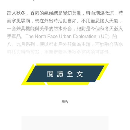
踏入秋冬，香港的氣候總是變幻莫測，時而潮濕微涼，時
而寒風驟雨，想在外出時活動自如、不用顧忌惱人天氣，
一套兼具機能與美學的防水外套，絕對是今個秋冬天必入
手單品。The North Face Urban Exploration（UE）的
八、九月系列，便以都市戶外服飾為主題，巧妙融合防水
科技與時尚剪裁，重新定義香港秋冬穿搭的可能性。
廣告