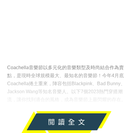
Coachella音樂節以多元化的音樂類型及時尚結合作為賣
點，是現時全球規模最大、最知名的音樂節！今年4月底
Coachella捲土重來，陣容包括Blackpink、Bad Bunny、
Jackson Wang等知名音樂人。以下7個2023熱門穿搭潮
流，讓你找到適合的風格，成為音樂節上最閃耀的存在。