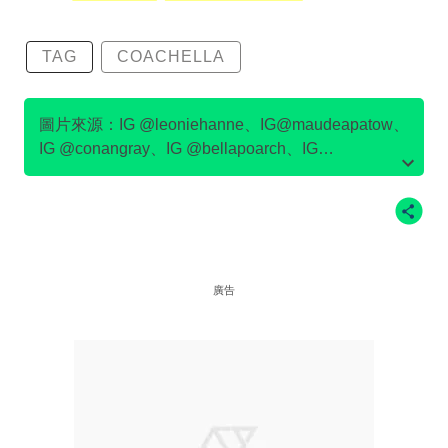
TAG
COACHELLA
圖片來源：IG @leoniehanne、IG@maudeapatow、
IG @conangray、IG @bellapoarch、IG
@meredithsophiaa、IG @tarayummyy、IG
@julesleblanc、IG @emmachamberlain、
IG@devonleecarlson
廣告