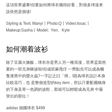
這項世界盛事!但要如何將球衣襯得好看，對很多球迷來
說依然是個迷!
Styling & Text: Manyi丨Photo:Q丨Video:Issac丨
Makeup:Sasha丨Model: Yen、Kyle
如何潮着波衫
除了豆腐火腩飯，球衣亦是男人另一種浪漫，世界盃當然
要約一班兄弟睇波啦!但成班麻甩仔 一齊點先可以成為嗰
隻漆黑中的螢火蟲?一字記之曰「簡」!因為球衣設計本身
比較花巧，也 是整個造型的key item，所以只要配襯稱身
的下身及單一色調的波鞋，那就可以輕鬆成為兄弟 中最
突出的那位！
adidas 德國球衣 $499