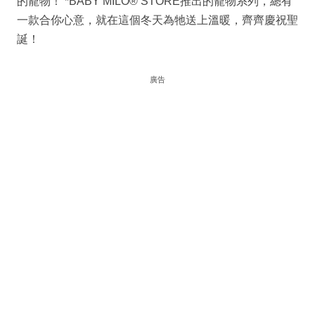
的寵物！ *BABY MILO® STORE推出的寵物系列，總有
一款合你心意，就在這個冬天為牠送上溫暖，齊齊慶祝聖
誕！
廣告