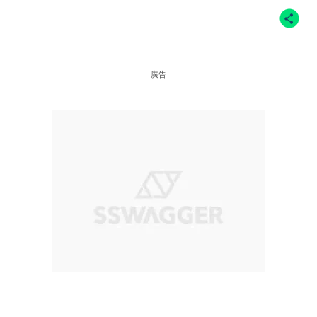
Facebook@Greenpeace 綠色和平、
IG@viviennewestwood、
廣告