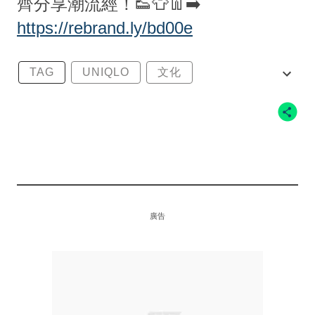
齊分享潮流經！👟👕👖➡️
https://rebrand.ly/bd00e
TAG
UNIQLO
文化
LIFEWEAR MAGAZINE
廣告