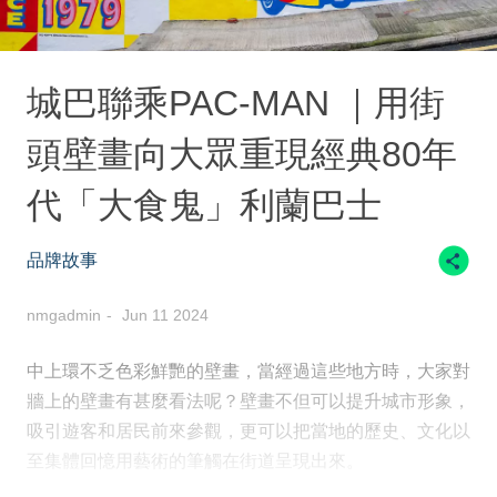
城巴聯乘PAC-MAN ｜用街
頭壁畫向大眾重現經典80年
代「大食鬼」利蘭巴士
品牌故事
nmgadmin
Jun 11 2024
中上環不乏色彩鮮艷的壁畫，當經過這些地方時，大家對
牆上的壁畫有甚麼看法呢？壁畫不但可以提升城市形象，
吸引遊客和居民前來參觀，更可以把當地的歷史、文化以
至集體回憶用藝術的筆觸在街道呈現出來。