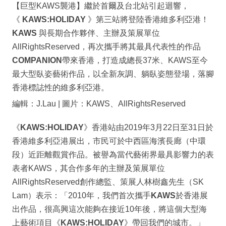
【巨型KAWS襲港】繼於首爾及台北站引起迴響，
《
KAWS:HOLIDAY
》­­­­第三站將登陸香港維多利亞港！
KAWS
與長期合作夥伴、主辦及策展單位
AllRightsReserved，再次攜手將其最具代表性的作品
COMPANION
帶來香港，打造成總長37米、KAWS至今
最大型臥姿藝術作品，以全新灰調、躺臥姿態登場，落腳
香港標誌性的維多利亞港。
編輯：J.Lau | 圖片：KAWS、AllRightsReserved
《
KAWS:HOLIDAY
》香港站由2019年3月22日至31日於
香港維多利亞港展出，市民可於中西區海濱長廊（中環
段）近距離觀賞作品。被譽為當代藝術界最具影響力的表
表者KAWS，其合作多年的主辦及策展單位
AllRightsReserved創作總監、策展人林樹鑫先生（SK
Lam）表示：「2010年，我們首次攜手
KAWS
於香港展
出作品，很高興這次能夠在接近10年後，將這個大型海
上藝術項目《
KAWS:HOLIDAY
》帶回我們的城市。」