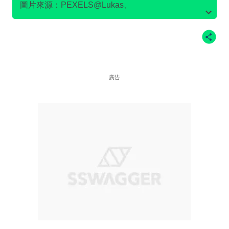
圖片來源：PEXELS@Lukas、
Facebook@VivienneWestwoodOfficial、
Facebook@Greenpeace 綠色和平、
IG@viviennewestwood、
廣告