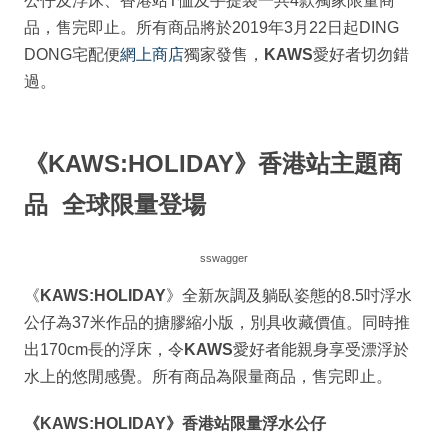
公仔及浮床、香港站T恤及手提袋一共4款獨家限量商
品，售完即止。所有商品將於2019年3月22日起DING
DONG宅配便
網上商店
獨家發售，
KAWS
愛好者切勿錯
過。
《
KAWS:HOLIDAY
》香港站主題商
品
全球限量登場
sswagger
《
KAWS:HOLIDAY
》全新灰調及躺臥姿態的8.5吋浮水
公仔為37米作品的搪膠縮小版，別具收藏價值。同時推
出170cm長的浮床，令
KAWS
愛好者能親身享受漂浮於
水上的悠閒感覺。所有商品為限量商品，售完即止。
《
KAWS:HOLIDAY
》香港站限量浮水公仔