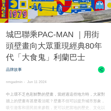
城巴聯乘PAC-MAN ｜用街
頭壁畫向大眾重現經典80年
代「大食鬼」利蘭巴士
品牌故事
nmgadmin
Jun 11 2024
中上環不乏色彩鮮艷的壁畫，當經過這些地方時，大家對
牆上的壁畫有甚麼看法呢？壁畫不但可以提升城市形象，
吸引遊客和居民前來參觀，更可以把當地的歷史、文化以