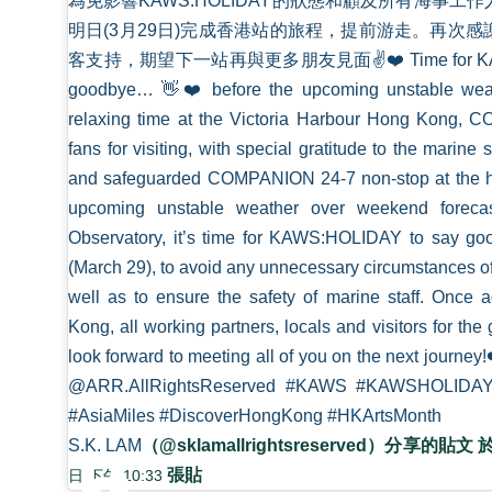
為免影響KAWS:HOLIDAY的狀態和顧及所有海事工
明日(3月29日)完成香港站的旅程，提前游走。再次
客支持，期望下一站再與更多朋友見面✌️❤️ Time for KAWS
goodbye… 👋❤️ before the upcoming unstable weat
relaxing time at the Victoria Harbour Hong Kong, 
fans for visiting, with special gratitude to the marine
and safeguarded COMPANION 24-7 non-stop at the har
upcoming unstable weather over weekend forec
Observatory, it’s time for KAWS:HOLIDAY to say goo
(March 29), to avoid any unnecessary circumstances
well as to ensure the safety of marine staff. Once
Kong, all working partners, locals and visitors for th
look forward to meeting all of you on the next journe
@ARR.AllRightsReserved #KAWS #KAWSHOLIDAY 
#AsiaMiles #DiscoverHongKong #HKArtsMonth
S.K. LAM
（@sklamallrightsreserved）分享的貼文 
張貼
日 下午 10:33