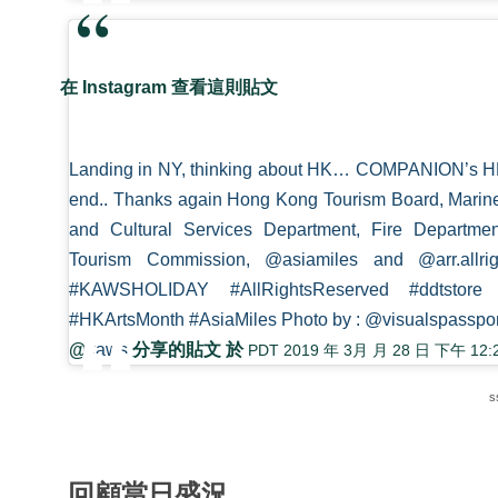
在 Instagram 查看這則貼文
Landing in NY, thinking about HK… COMPANION’s HK v
end.. Thanks again Hong Kong Tourism Board, Marine
and Cultural Services Department, Fire Departme
Tourism Commission, @asiamiles and @arr.allri
#KAWSHOLIDAY #AllRightsReserved #ddtstore 
#HKArtsMonth #AsiaMiles Photo by : @visualspasspor
@
kaws
分享的貼文 於
PDT 2019 年 3月 月 28 日 下午 12:
s
回顧當日盛況