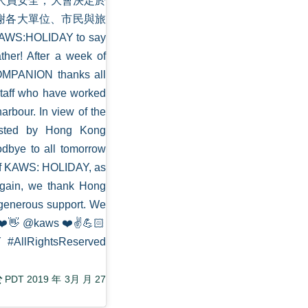
作人員安全，大會決定於
感謝各大單位、市民與旅
:HOLIDAY to say
her! After a week of
COMPANION thanks all
 staff who have worked
bour. In view of the
asted by Hong Kong
dbye to all tomorrow
 of KAWS: HOLIDAY, as
 again, we thank Hong
e generous support. We
y!❤️👋 @kaws ❤️✌️💪🏻
#AllRightsReserved
於
PDT 2019 年 3月 月 27