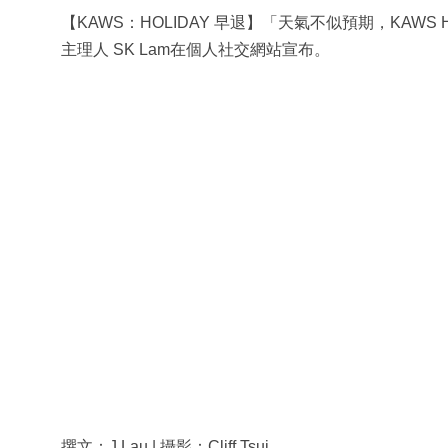
【KAWS：HOLIDAY 早退】「天氣不似預期，KAWS Holid
主理人 SK Lam在個人社交網站宣布。
撰文：J.Lau | 攝影：Cliff Tsui