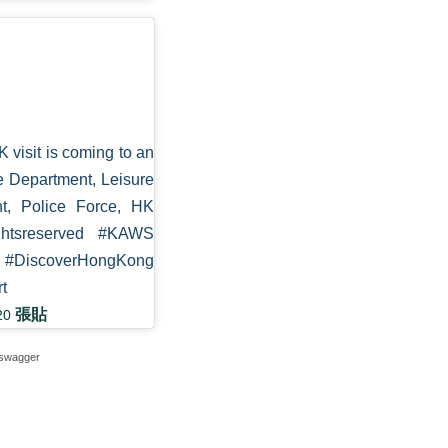
isit is coming to an
 Department, Leisure
nt, Police Force, HK
ghtsreserved #KAWS
#DiscoverHongKong
t
張貼
20
swagger