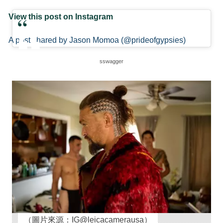
View this post on Instagram
A post shared by Jason Momoa (@prideofgypsies)
sswagger
（圖片來源：IG@leicacamerausa）