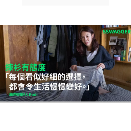
【揀衫有態度】JupYeah執
嘢創辦人Kodi打開簡約衣