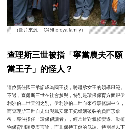
（圖片來源：IG@theroyalfamily）
查理斯三世被指「寧當農夫不願
當王子」的怪人？
這位新任國王承諾成為國王後，將繼承女王的領導風範。
不過，查爾斯三世在社會參與，特別是環保保育方面跟伊
利沙伯二世天淵之別。伊利沙伯二世向來行事低調中立，
而查理斯三世自走出與戴安娜王妃婚姻破裂的負面形象
後，專注擔任「環保倡議者」，經常針對氣候變遷、動植
物保育問題發表言論，而非保持王儲的低調。特別是以下