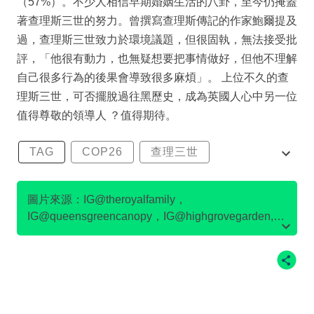
（57%）。不少人相信早期婚姻生活的八卦，至今仍掩蓋
著查理斯三世的努力。曾撰寫查理斯傳記的作家鮑爾提及
過，查理斯三世致力於環境議題，但很固執，無法接受批
評，「他很有動力，也無疑想要把事情做好，但他不理解
自己很多行為的後果會導致很多麻煩」。 上位不久的查
理斯三世，可否擺脫過往黑歷史，成為英國人心中另一位
值得尊敬的領導人 ？值得期待。
TAG
COP26
查理三世
查理斯
查理斯三世
圖片來源：IG@theroyalfamily，
IG@queensgreencanopy，IG@highgrovegarden,
IG@clarencehouse