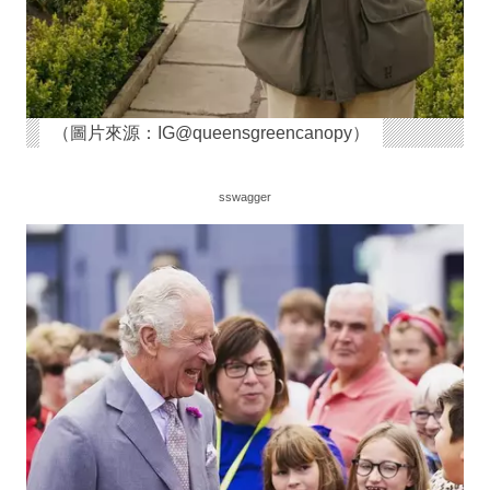
（圖片來源：IG@queensgreencanopy）
sswagger