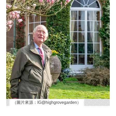
（圖片來源：IG@highgrovegarden）