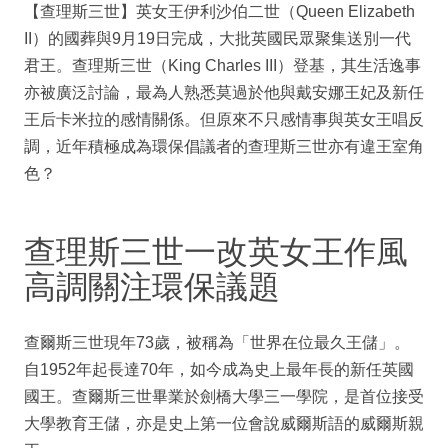
【查理斯三世】英女王伊利沙伯二世（Queen Elizabeth
II）的國葬與9月19日完成，大批英國民眾聚集送別一代
君王。查理斯三世（King Charles III）登基，其生活逸事
亦被廣泛討論，最為人熟悉莫過於他與戴安娜王妃及新任
王后卡米拉的感情關係。但原來不只感情事與英女王唱反
調，近年積極成為環保倡議者的查理斯三世亦有違王室角
色？
查理斯三世一改英女王作風
高調關注環保議題
查爾斯三世現年73歲，被稱為「世界在位最久王儲」。
自1952年起長達70年，如今成為史上最年長的新任英國
國王。查爾斯三世畢業於劍橋大學三一學院，是首位接受
大學教育王儲，亦是史上第一位會說威爾斯語的威爾斯親