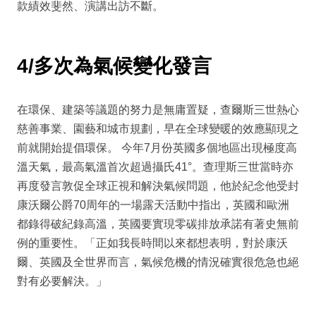
款績效斐然、演講出訪不斷。
4/多次為氣候變化發言
在環保、建築等議題的努力是無庸置疑，查爾斯三世熱心
慈善事業、園藝和城市規劃，早在全球變暖的效應顯現之
前就開始提倡環保。 今年7月份英國多個地區出現極度高
溫天氣，最高氣溫首次超過攝氏41°。查理斯三世當時亦
再度發言敦促全球正視和解決氣候問題，他於紀念他受封
康沃爾公爵70周年的一場露天活動中指出，英國和歐洲
都錄得破紀錄高溫，英國要實現零碳排放承諾有著史無前
例的重要性。「正如我長時間以來都想表明，對於康沃
爾、英國及全世界而言，氣候危機的情況確實很危急也絕
對有必要解決。」